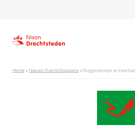
Home
>
Nieuws Overzichtspagina
>
Ruggesteuntje 1e kwartaa