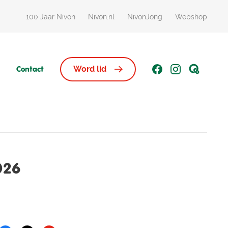
100 Jaar Nivon
Nivon.nl
NivonJong
Webshop
Contact
Word lid
026