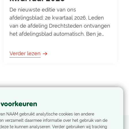
De nieuwste editie van ons
afdelingsblad: 2e kwartaal 2026. Leden
van de afdeling Drechtsteden ontvangen
het afdelingsblad automatisch. Ben je
geen lid of hoor je bij een andere
afdeling, maar wil je wel ons
Verder lezen
afdelingsblad ontvangen, stuur dan een
e-mail naar
webmaster.drechtsteden@nivon.nl. Hier
vind je bovendien de vorige edities: 1e
kwartaal 2026 4e kwartaal 2025 3e
kwartaal 2025 2e kwart
 voorkeuren
van NAAM gebruikt analytische cookies (en andere
en verzamelt daarmee informatie over het gebruik van de
eze te kunnen analyseren. Verder gebruiken wij tracking