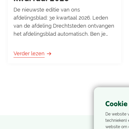
De nieuwste editie van ons
afdelingsblad: 3e kwartaal 2026. Leden
van de afdeling Drechtsteden ontvangen
het afdelingsblad automatisch. Ben je
geen lid of hoor je bij een andere
afdeling, maar wil je wel ons
Verder lezen
afdelingsblad ontvangen, stuur dan een
e-mail naar
webmaster.drechtsteden@nivon.nl. Hier
vind je bovendien de vorige edities: 2e
kwartaal 2026 1e kwartaal 2026 4e
kwartaal 2025 3e kwart
Cookie
De website 
technieken) 
website om d