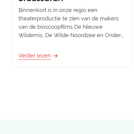
Binnenkort is in onze regio een
theaterproductie te zien van de makers
van de bioscoopfilms De Nieuwe
Wildernis, De Wilde Noordzee en Onder
het Maaiveld. Een theatercollege over de
bijzondere natuur die schuilgaat in de
Verder lezen
stad, je tuin en je buurt. Geschikt voor
jong en oud. In het theatercollege
Stadssafari neemt bioloog Luc
Hoogenstein het publiek mee langs de
verborgen natuur van de stad. Van ve