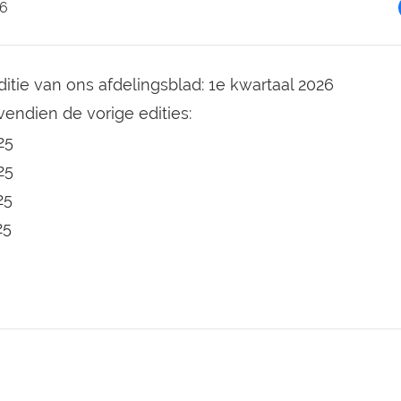
26
itie van ons afdelingsblad:
1e kwartaal 2026
vendien de vorige edities:
25
25
25
25